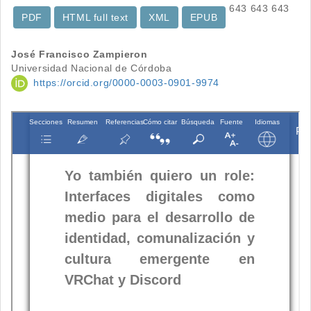
643
643
643
PDF
HTML full text
XML
EPUB
Contenido
José Francisco Zampieron
Universidad Nacional de Córdoba
principal
https://orcid.org/0000-0003-0901-9974
del
artículo