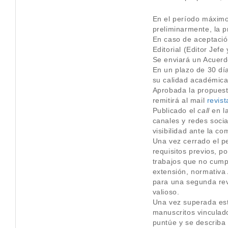
En el período máximo 
preliminarmente, la p
En caso de aceptación
Editorial (Editor Jef
Se enviará un Acuerd
En un plazo de 30 día
su calidad académica 
Aprobada la propuest
remitirá al mail
revist
Publicado el
call
en la
canales y redes socia
visibilidad ante la co
Una vez cerrado el pe
requisitos previos, p
trabajos que no cumpl
extensión, normativa 
para una segunda rev
valioso.
Una vez superada esta
manuscritos vinculad
puntúe y se describa 