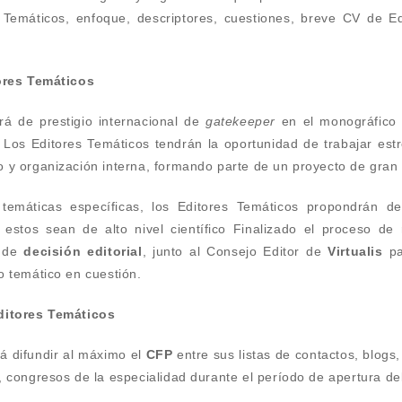
es Temáticos, enfoque, descriptores, cuestiones, breve CV de E
tores Temáticos
rá de prestigio internacional de
gatekeeper
en el monográfico 
a. Los Editores Temáticos tendrán la oportunidad de trabajar es
 y organización interna, formando parte de un proyecto de gran c
temáticas específicas, los Editores Temáticos propondrán d
 estos sean de alto nivel científico Finalizado el proceso de
 de
decisión editorial
, junto al Consejo Editor de
Virtualis
pa
o temático en cuestión.
ditores Temáticos
rá difundir al máximo el
CFP
entre sus listas de contactos, blogs,
, congresos de la especialidad durante el período de apertura de