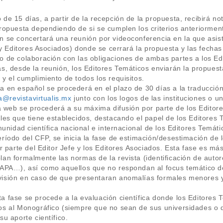
de 15 días, a partir de la recepción de la propuesta, recibirá no
ropuesta dependiendo de si se cumplen los criterios anteriorment
 se concertará una reunión por videoconferencia en la que asist
e y Editores Asociados) donde se cerrará la propuesta y las fecha
o de colaboración con las obligaciones de ambas partes a los Ed
s, desde la reunión, los Editores Temáticos enviarán la propuest
y el cumplimiento de todos los requisitos.
a en español se procederá en el plazo de 30 días a la traducció
a@revistavirtualis.mx
junto con los logos de las instituciones o u
 web se procederá a su máxima difusión por parte de los Editor
les que tiene establecidos, destacando el papel de los Editores 
munidad científica nacional e internacional de los Editores Temáti
ríodo del CFP, se inicia la fase de estimación/desestimación de 
or parte del Editor Jefe y los Editores Asociados. Esta fase es má
an formalmente las normas de la revista (identificación de autor
APA…), así como aquellos que no respondan al focus temático de 
isión en caso de que presentaran anomalías formales menores y 
 fase se procede a la evaluación científica donde los Editores T
os al Monográfico (siempre que no sean de sus universidades o d
su aporte científico.