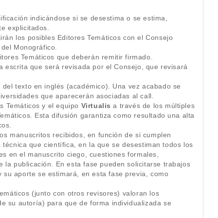
tificación indicándose si se desestima o se estima,
e explicitados.
irán los posibles Editores Temáticos con el Consejo
s del Monográfico.
itores Temáticos que deberán remitir firmado.
a escrita que será revisada por el Consejo, que revisará
n del texto en inglés (académico). Una vez acabado se
niversidades que aparecerán asociadas al call.
es Temáticos y el equipo
Virtualis
a través de los múltiples
Temáticos. Esta difusión garantiza como resultado una alta
cos.
los manuscritos recibidos, en función de si cumplen
s técnica que científica, en la que se desestiman todos los
es en el manuscrito ciego, cuestiones formales,
la publicación. En esta fase pueden solicitarse trabajos
su aporte se estimará, en esta fase previa, como
emáticos (junto con otros revisores) valoran los
e su autoría) para que de forma individualizada se