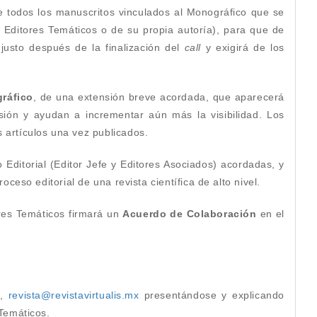
de todos los manuscritos vinculados al Monográfico que se
 Editores Temáticos o de su propia autoría), para que de
 justo después de la finalización del
call
y exigirá de los
ráfico
, de una extensión breve acordada, que aparecerá
usión y ayudan a incrementar aún más la visibilidad. Los
 artículos una vez publicados.
 Editorial (Editor Jefe y Editores Asociados) acordadas, y
ceso editorial de una revista científica de alto nivel.
ores Temáticos firmará un
Acuerdo de Colaboración
en el
l,
revista@revistavirtualis.mx
presentándose y explicando
Temáticos.