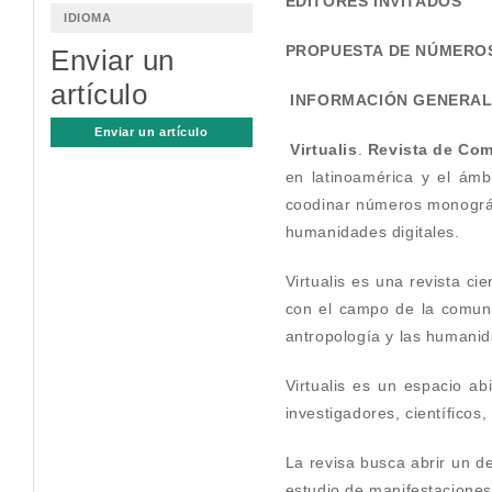
EDITORES INVITADOS
IDIOMA
PROPUESTA DE NÚMEROS
Enviar un
artículo
INFORMACIÓN GENERA
Enviar un artículo
Virtualis
.
Revista de Com
en latinoamérica y el ámbi
coodinar números monográfi
humanidades digitales.
Virtualis es una revista ci
con el campo de la comunica
antropología y las humanid
Virtualis es un espacio abi
investigadores, científicos,
La revisa busca abrir un d
estudio de manifestaciones