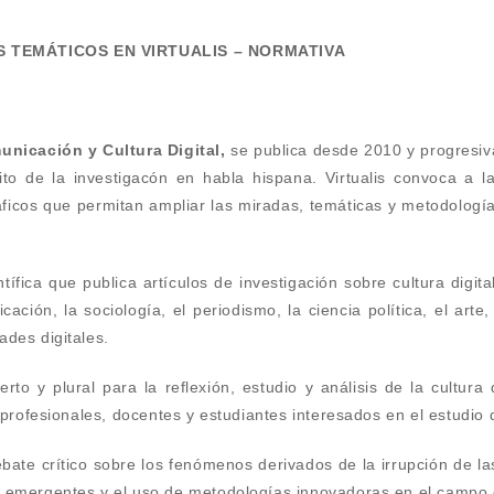
 TEMÁTICOS EN VIRTUALIS – NORMATIVA
L
unicación y Cultura Digital,
se publica desde 2010 y progresi
to de la investigacón en habla hispana. Virtualis convoca a la
cos que permitan ampliar las miradas, temáticas y metodologías
entífica que publica artículos de investigación sobre cultura dig
ción, la sociología, el periodismo, la ciencia política, el arte, 
ades digitales.
erto y plural para la reflexión, estudio y análisis de la cultura
 profesionales, docentes y estudiantes interesados en el estudio d
ebate crítico sobre los fenómenos derivados de la irrupción de l
 emergentes y el uso de metodologías innovadoras en el campo de 