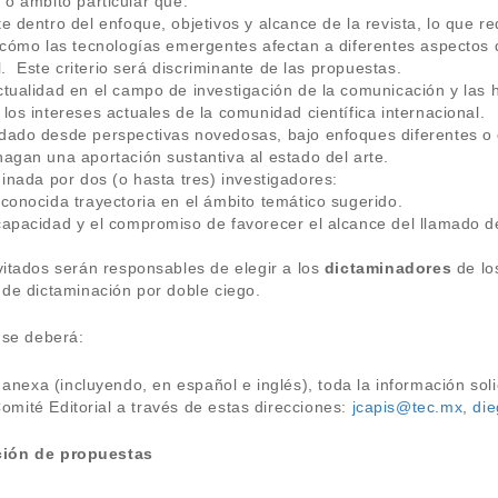
o ámbito particular que:
e dentro del enfoque, objetivos y alcance de la revista, lo que r
 cómo las tecnologías emergentes afectan a diferentes aspectos
al. Este criterio será discriminante de las propuestas.
tualidad en el campo de investigación de la comunicación y las 
los intereses actuales de la comunidad científica internacional.
dado desde perspectivas novedosas, bajo enfoques diferentes o 
agan una aportación sustantiva al estado del arte.
inada por dos (o hasta tres) investigadores:
conocida trayectoria en el ámbito temático sugerido.
apacidad y el compromiso de favorecer el alcance del llamado de
vitados serán responsables de elegir a los
dictaminadores
de los
 de dictaminación por doble ciego.
 se deberá:
a anexa (incluyendo, en español e inglés), toda la información soli
 Comité Editorial a través de estas direcciones:
jcapis@tec.mx
,
di
ción de propuestas