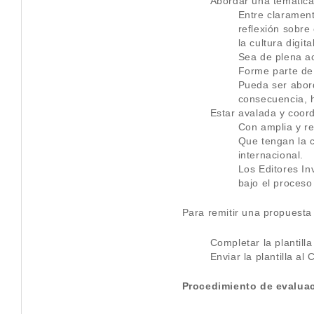
Abordar una temática 
Entre clarament
reflexión sobre
la cultura digit
Sea de plena ac
Forme parte de 
Pueda ser abor
consecuencia, h
Estar avalada y coord
Con amplia y re
Que tengan la c
internacional.
Los Editores In
bajo el proceso
Para remitir una propuesta
Completar la plantill
Enviar la plantilla al
Procedimiento de evalua