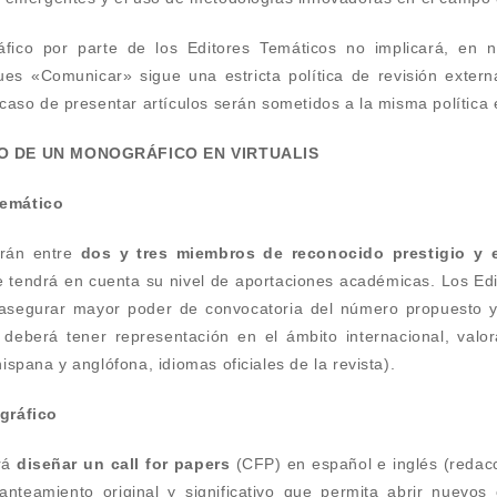
fico por parte de los Editores Temáticos no implicará, en n
es «Comunicar» sigue una estricta política de revisión externa
caso de presentar artículos serán sometidos a la misma política 
CO DE UN MONOGRÁFICO EN VIRTUALIS
temático
erán entre
dos y tres miembros de reconocido prestigio y 
e tendrá en cuenta su nivel de aportaciones académicas. Los Ed
asegurar mayor poder de convocatoria del número propuesto y s
 deberá tener representación en el ámbito internacional, valor
spana y anglófona, idiomas oficiales de la revista).
gráfico
erá
diseñar un call for papers
(CFP) en español e inglés (redac
anteamiento original y significativo que permita abrir nuevos 