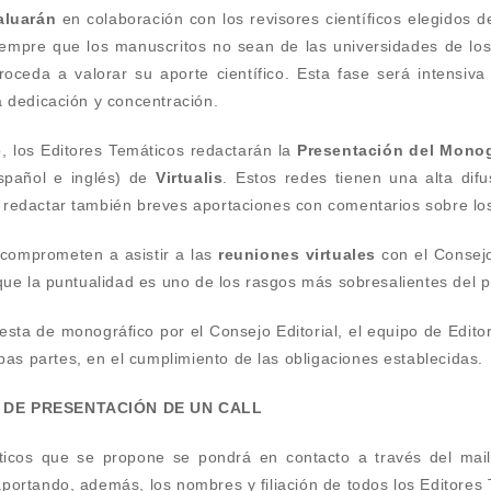
aluarán
en colaboración con los revisores científicos elegidos 
iempre que los manuscritos no sean de las universidades de los
roceda a valorar su aporte científico. Esta fase será intensiva
a dedicación y concentración.
, los Editores Temáticos redactarán la
Presentación del Monog
español e inglés) de
Virtualis
. Estos redes tienen una alta dif
redactar también breves aportaciones con comentarios sobre los
 comprometen a asistir a las
reuniones virtuales
con el Consejo
que la puntualidad es uno de los rasgos más sobresalientes del pro
sta de monográfico por el Consejo Editorial, el equipo de Edit
 partes, en el cumplimiento de las obligaciones establecidas.
 DE PRESENTACIÓN DE UN CALL
ticos que se propone se pondrá en contacto a través del mai
portando, además, los nombres y filiación de todos los Editores 