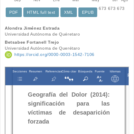
673
673
673
PDF
HTML full text
XML
EPUB
Contenido
Alondra Jiménez Estrada
Universidad Autónoma de Quéretaro
principal
Betsabee Fortanell Trejo
del
Universidad Autónoma de Querétaro
https://orcid.org/0000-0003-1542-7106
artículo