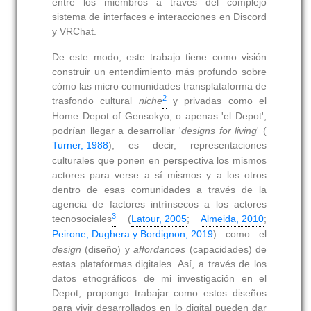
entre los miembros a través del complejo
sistema de interfaces e interacciones en Discord
y VRChat.
De este modo, este trabajo tiene como visión
construir un entendimiento más profundo sobre
cómo las micro comunidades transplataforma de
2
trasfondo cultural
niche
y privadas como el
Home Depot of Gensokyo, o apenas 'el Depot',
podrían llegar a desarrollar '
designs for living
' (
Turner, 1988
), es decir, representaciones
culturales que ponen en perspectiva los mismos
actores para verse a sí mismos y a los otros
dentro de esas comunidades a través de la
agencia de factores intrínsecos a los actores
3
tecnosociales
(
Latour, 2005
;
Almeida, 2010
;
Peirone, Dughera y Bordignon, 2019
) como el
design
(diseño) y
affordances
(capacidades) de
estas plataformas digitales. Así, a través de los
datos etnográficos de mi investigación en el
Depot, propongo trabajar como estos diseños
para vivir desarrollados en lo digital pueden dar