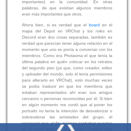
importantes) en la comunidad. En otras
palabras, de que existían algunos miembros
eran más importantes que otros.
Ahora bien, si es verdad que el
board
en el
mapa del Depot en VRChat y los
roles
en
Discord eran dos cosas separadas, también es
verdad que parecían tener
alguna
relación en el
momento que uno se ponía a conversar con los
miembros. Como era Photasma el que tenía la
última palabra en quién colocar en los retratos
del segundo piso (ya que, como creador, editor
y
uploader
del mundo, solo él tenía permisiones
para alterarlo en VRChat), esto muchas veces
se podía traducir en que los miembros que
estaban representados ahí eran sus amigos
cercanos o personas reconocidas por él. Si bien
en algún momento me contó que al poner los
portraits
no tenía la intención de desvalorizar o
sobrevalorar las amistades del grupo, él
reconocía que, al fin, quienes acababan puestos
en el muro eran los que tenían vínculos más