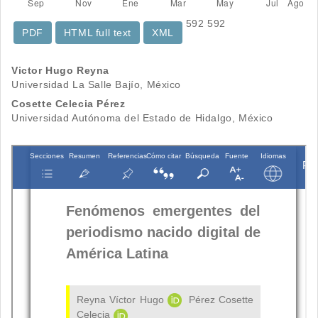
592
592
PDF
HTML full text
XML
Contenido
Victor Hugo Reyna
Universidad La Salle Bajío, México
principal
Cosette Celecia Pérez
del
Universidad Autónoma del Estado de Hidalgo, México
artículo