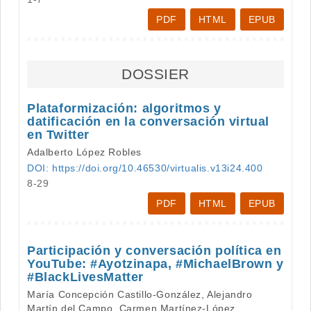
PDF
HTML
EPUB
DOSSIER
Plataformización: algoritmos y
datificación en la conversación virtual
en Twitter
Adalberto López Robles
DOI: https://doi.org/10.46530/virtualis.v13i24.400
8-29
PDF
HTML
EPUB
Participación y conversación política en
YouTube: #Ayotzinapa, #MichaelBrown y
#BlackLivesMatter
María Concepción Castillo-González, Alejandro
Martín del Campo, Carmen Martínez-López