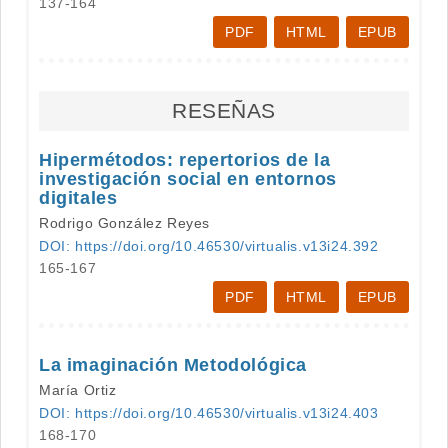
137-164
PDF
HTML
EPUB
RESEÑAS
Hipermétodos: repertorios de la
investigación social en entornos
digitales
Rodrigo González Reyes
DOI: https://doi.org/10.46530/virtualis.v13i24.392
165-167
PDF
HTML
EPUB
La imaginación Metodológica
María Ortiz
DOI: https://doi.org/10.46530/virtualis.v13i24.403
168-170