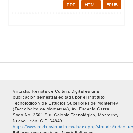
PDF
HTML
EPUB
Virtualis, Revista de Cultura Digital es una
publicación semestral editada por el Instituto
Tecnológico y de Estudios Superiores de Monterrey
(Tecnológico de Monterrey), Av. Eugenio Garza
Sada No. 2501 Sur. Colonia Tecnológico, Monterrey,
Nuevo León. C.P. 64849
https://www.revistavirtualis.mx/index.php/virtualis/index
;
re
Editores responsables: Jacob Bañuelos