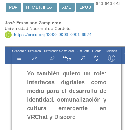
643
643
643
PDF
HTML full text
XML
EPUB
Contenido
José Francisco Zampieron
Universidad Nacional de Córdoba
principal
https://orcid.org/0000-0003-0901-9974
del
artículo