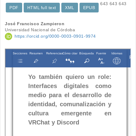
643
643
643
PDF
HTML full text
XML
EPUB
Contenido
José Francisco Zampieron
Universidad Nacional de Córdoba
principal
https://orcid.org/0000-0003-0901-9974
del
artículo