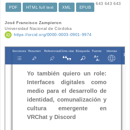
643
643
643
PDF
HTML full text
XML
EPUB
Contenido
José Francisco Zampieron
Universidad Nacional de Córdoba
principal
https://orcid.org/0000-0003-0901-9974
del
artículo