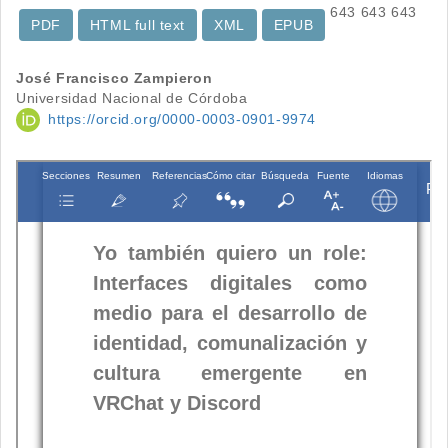
643
643
643
PDF
HTML full text
XML
EPUB
Contenido
José Francisco Zampieron
Universidad Nacional de Córdoba
principal
https://orcid.org/0000-0003-0901-9974
del
artículo