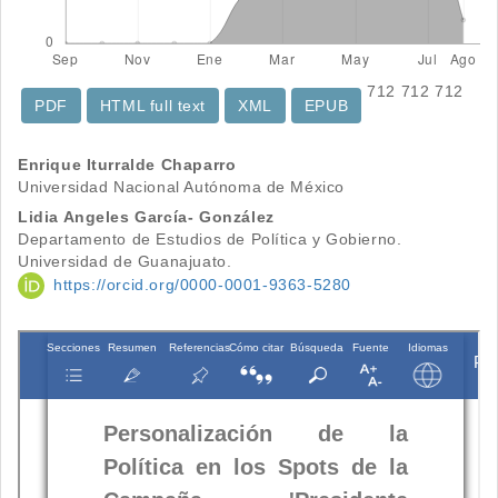
712
712
712
PDF
HTML full text
XML
EPUB
Contenido
Enrique Iturralde Chaparro
Universidad Nacional Autónoma de México
principal
Lidia Angeles García- González
del
Departamento de Estudios de Política y Gobierno.
Universidad de Guanajuato.
artículo
https://orcid.org/0000-0001-9363-5280