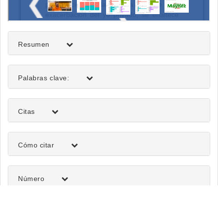
Resumen
Palabras clave:
Citas
Detalles
Cómo citar
del
artículo
Número
Sección