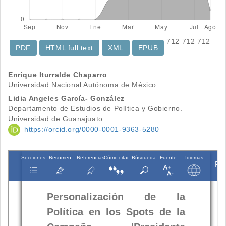
712
712
712
PDF
HTML full text
XML
EPUB
Contenido
Enrique Iturralde Chaparro
Universidad Nacional Autónoma de México
principal
Lidia Angeles García- González
del
Departamento de Estudios de Política y Gobierno.
Universidad de Guanajuato.
artículo
https://orcid.org/0000-0001-9363-5280