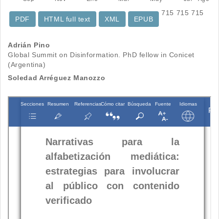
715
715
715
PDF
HTML full text
XML
EPUB
Contenido
Adrián Pino
Global Summit on Disinformation. PhD fellow in Conicet
principal
(Argentina)
del
Soledad Arréguez Manozzo
artículo