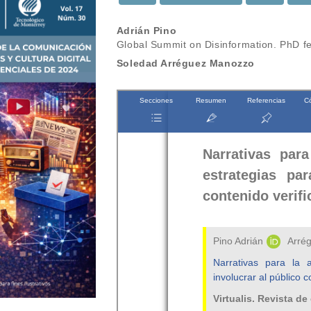
Contenido
Adrián Pino
Global Summit on Disinformation. PhD fe
principal
Soledad Arréguez Manozzo
del
artículo