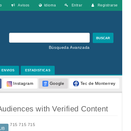
o
Avisos
Idioma
Entrar
Registrarse
BUSCAR
Búsqueda Avanzada
ENVIOS
ESTADISTICAS
Google
Tec de Monterrey
Instagram
 Audiences with Verified Content
715
715
715
UB