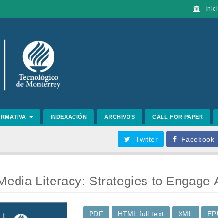
Inici
ORMATIVA
INDEXACIÓN
ARCHIVOS
CALL FOR PAPER
Twitter
Facebook
r Media Literacy: Strategies to Engage
PDF
HTML full text
XML
EP