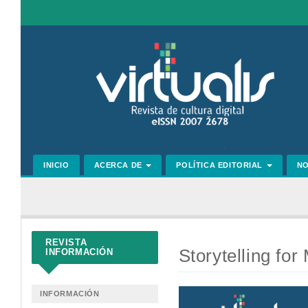
Navegación
principal
Contenido
principal
Barra
lateral
INICIO
ACERCA DE
POLÍTICA EDITORIAL
N
REVISTA
Storytelling fo
INFORMACIÓN
Barra
INFORMACIÓN