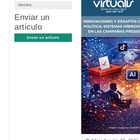
lateral
IDIOMA
del
Enviar un
artículo
artículo
Enviar un artículo