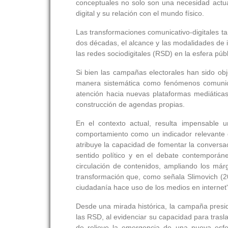
conceptuales no solo son una necesidad actua
digital y su relación con el mundo físico.
Las transformaciones comunicativo-digitales t
dos décadas, el alcance y las modalidades de i
las redes sociodigitales (RSD) en la esfera públi
Si bien las campañas electorales han sido ob
manera sistemática como fenómenos comunicat
atención hacia nuevas plataformas mediáticas
construcción de agendas propias.
En el contexto actual, resulta impensable 
comportamiento como un indicador relevante 
atribuye la capacidad de fomentar la conversa
sentido político y en el debate contemporáne
circulación de contenidos, ampliando los márge
transformación que, como señala Slimovich (2016
ciudadanía hace uso de los medios en internet' 
Desde una mirada histórica, la campaña presid
las RSD, al evidenciar su capacidad para trasla
de relieve la emergencia de una nueva esfer