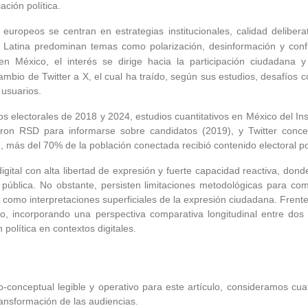
ción política.
europeos se centran en estrategias institucionales, calidad deliberat
 Latina predominan temas como polarización, desinformación y conf
n México, el interés se dirige hacia la participación ciudadana y 
ambio de Twitter a X, el cual ha traído, según sus estudios, desafíos 
usuarios.
s electorales de 2018 y 2024, estudios cuantitativos en México del Inst
n RSD para informarse sobre candidatos (2019), y Twitter concent
, más del 70% de la población conectada recibió contenido electoral po
odigital con alta libertad de expresión y fuerte capacidad reactiva, 
a pública. No obstante, persisten limitaciones metodológicas para c
sí como interpretaciones superficiales de la expresión ciudadana. Frent
tativo, incorporando una perspectiva comparativa longitudinal entre d
política en contextos digitales.
-conceptual legible y operativo para este artículo, consideramos cua
transformación de las audiencias.