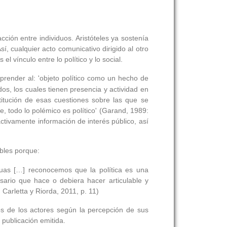
cción entre individuos. Aristóteles ya sostenía
í, cualquier acto comunicativo dirigido al otro
l vínculo entre lo político y lo social.
render al: 'objeto político como un hecho de
os, los cuales tienen presencia y actividad en
titución de esas cuestiones sobre las que se
, todo lo polémico es político' (Garand, 1989:
ctivamente información de interés público, así
ables porque:
uas […] reconocemos que la política es una
sario que hace o debiera hacer articulable y
Carletta y Riorda, 2011, p. 11)
sos de los actores según la percepción de sus
publicación emitida.