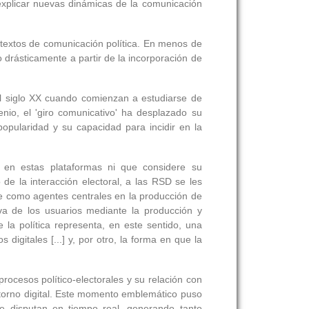
explicar nuevas dinámicas de la comunicación
ntextos de comunicación política. En menos de
 drásticamente a partir de la incorporación de
el siglo XX cuando comienzan a estudiarse de
io, el 'giro comunicativo' ha desplazado su
opularidad y su capacidad para incidir en la
a en estas plataformas ni que considere su
 la interacción electoral, a las RSD se les
se como agentes centrales en la producción de
iva de los usuarios mediante la producción y
e la política representa, en este sentido, una
digitales [...] y, por otro, la forma en que la
ocesos político-electorales y su relación con
 entorno digital. Este momento emblemático puso
se disputan en tiempo real, generando tanto