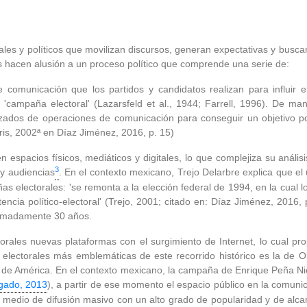
es y políticos que movilizan discursos, generan expectativas y busc
s hacen alusión a un proceso político que comprende una serie de:
de comunicación que los partidos y candidatos realizan para influir
campaña electoral' (Lazarsfeld et al., 1944; Farrell, 1996). De man
dos de operaciones de comunicación para conseguir un objetivo polít
rris, 2002ª en Díaz Jiménez, 2016, p. 15)
espacios físicos, mediáticos y digitales, lo que complejiza su análisis
3
 y audiencias
. En el contexto mexicano, Trejo Delarbre explica que 
as electorales: 'se remonta a la elección federal de 1994, en la cual
ia político-electoral' (Trejo, 2001; citado en: Díaz Jiménez, 2016, p
oximadamente 30 años.
rales nuevas plataformas con el surgimiento de Internet, lo cual pr
ectorales más emblemáticas de este recorrido histórico es la de Ob
 de América. En el contexto mexicano, la campaña de Enrique Peña Nie
gado, 2013
), a partir de ese momento el espacio público en la comunica
 medio de difusión masivo con un alto grado de popularidad y de alcan