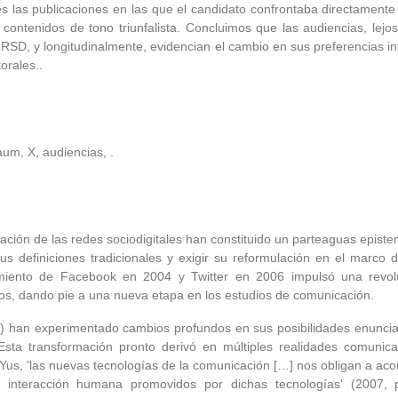
s las publicaciones en las que el candidato confrontaba directamente
 contenidos de tono triunfalista. Concluimos que las audiencias, lej
n RSD, y longitudinalmente, evidencian el cambio en sus preferencias in
orales..
m, X, audiencias, .
idación de las redes sociodigitales han constituido un parteaguas epi
ar sus definiciones tradicionales y exigir su reformulación en el marc
zamiento de Facebook en 2004 y Twitter en 2006 impulsó una revolu
os, dando pie a una nueva etapa en los estudios de comunicación.
D) han experimentado cambios profundos en sus posibilidades enuncia
s. Esta transformación pronto derivó en múltiples realidades comunic
 Yus, 'las nuevas tecnologías de la comunicación […] nos obligan a aco
 interacción humana promovidos por dichas tecnologías' (2007, p. 