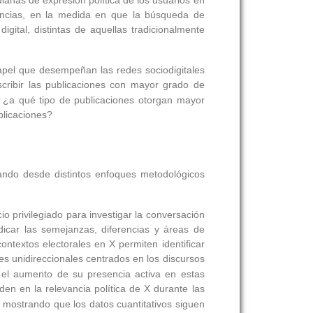
ianas de expresión política de los usuarios en
diencias, en la medida en que la búsqueda de
igital, distintas de aquellas tradicionalmente
 papel que desempeñan las redes sociodigitales
scribir las publicaciones con mayor grado de
: ¿a qué tipo de publicaciones otorgan mayor
blicaciones?
dando desde distintos enfoques metodológicos
 privilegiado para investigar la conversación
icar las semejanzas, diferencias y áreas de
ontextos electorales en X permiten identificar
es unidireccionales centrados en los discursos
l el aumento de su presencia activa en estas
den en la relevancia política de X durante las
 mostrando que los datos cuantitativos siguen