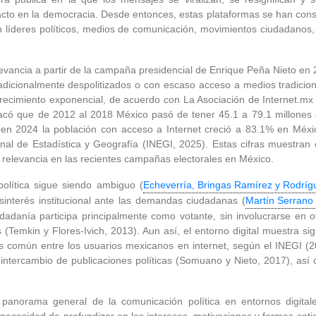
acto en la democracia. Desde entonces, estas plataformas se han cons
 líderes políticos, medios de comunicación, movimientos ciudadanos,
levancia a partir de la campaña presidencial de Enrique Peña Nieto en 
 tradicionalmente despolitizados o con escaso acceso a medios tradic
ecimiento exponencial, de acuerdo con La Asociación de Internet.mx e
acó que de 2012 al 2018 México pasó de tener 45.1 a 79.1 millones d
 en 2024 la población con acceso a Internet creció a 83.1% en Méxi
nal de Estadística y Geografía (INEGI, 2025). Estas cifras muestran 
u relevancia en las recientes campañas electorales en México.
política sigue siendo ambiguo (
Echeverría, Bringas Ramírez y Rodríg
interés institucional ante las demandas ciudadanas (
Martín Serrano 
udadanía participa principalmente como votante, sin involucrarse en
s (Temkin y Flores-Ivich, 2013). Aun así, el entorno digital muestra 
más común entre los usuarios mexicanos en internet, según el INEGI (2
 intercambio de publicaciones políticas (Somuano y Nieto, 2017), así
 panorama general de la comunicación política en entornos digital