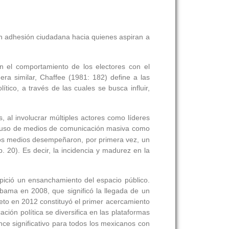
an adhesión ciudadana hacia quienes aspiran a
 en el comportamiento de los electores con el
era similar, Chaffee (1981: 182) define a las
ico, a través de las cuales se busca influir,
, al involucrar múltiples actores como líderes
el uso de medios de comunicación masiva como
 los medios desempeñaron, por primera vez, un
. 20). Es decir, la incidencia y madurez en la
opició un ensanchamiento del espacio público.
ama en 2008, que significó la llegada de un
to en 2012 constituyó el primer acercamiento
ción política se diversifica en las plataformas
ce significativo para todos los mexicanos con