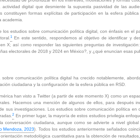
necesidad de profundizar en los intereses, motivaciones y formas cotid
a actividad digital que desmiente la supuesta pasividad de las au
s constituyen formas explícitas de participación en la esfera pública d
la academia.
e los estudios sobre comunicación política digital, con énfasis en el
1
oral.
En este sentido, respondemos al objetivo de identificar y de
n X; así como responder las siguientes preguntas de investigación
añas electorales de 2018 y 2024 en México?, y ¿qué enuncian esas pu
 sobre comunicación política digital ha crecido notablemente, abor
ación ciudadana y la configuración de la esfera pública en RSD.
rica han visto a Twitter (a partir de este momento X) como un espacio
orales. Hacemos una mención de algunos de ellos, para después ind
de sus investigaciones. Los estudios sobre comunicación política en c
2
radas.
En primer lugar, la mayoría de estos estudios privilegia enfoqu
 la conversación ciudadana, aunque como se advierte a nivel globa
o Mendoza, 2023
). Todos los estudios anteriormente señalados coinci
ientación metodológica cuantitativa para la obtención de resultados,