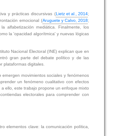
iva y prácticas discursivas (
Lietz et al., 2014
;
rontación emocional (
Aruguete y Calvo, 2018
;
la alfabetización mediática. Finalmente, los
como la 'opacidad algorítmica' y nuevas lógicas
ituto Nacional Electoral (INE) explican que en
ró gran parte del debate político y de las
r plataformas digitales.
donde emergen movimientos sociales y fenómenos
omprender un fenómeno cualitativo con efectos
e a ello, este trabajo propone un enfoque mixto
os contiendas electorales para comprender con
tro elementos clave: la comunicación política,