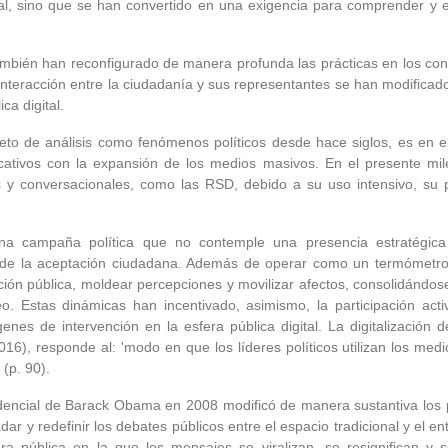
l, sino que se han convertido en una exigencia para comprender y 
ambién han reconfigurado de manera profunda las prácticas en los co
nteracción entre la ciudadanía y sus representantes se han modificado
ca digital.
jeto de análisis como fenómenos políticos desde hace siglos, es en 
ivos con la expansión de los medios masivos. En el presente milen
 y conversacionales, como las RSD, debido a su uso intensivo, su p
una campaña política que no contemple una presencia estratégic
de la aceptación ciudadana. Además de operar como un termómetro de
ción pública, moldear percepciones y movilizar afectos, consolidándo
o. Estas dinámicas han incentivado, asimismo, la participación act
nes de intervención en la esfera pública digital. La digitalización d
), responde al: 'modo en que los líderes políticos utilizan los medios 
(p. 90).
encial de Barack Obama en 2008 modificó de manera sustantiva los pr
dar y redefinir los debates públicos entre el espacio tradicional y el
a pública en la que los mensajes se viralizan, se resignifican y 