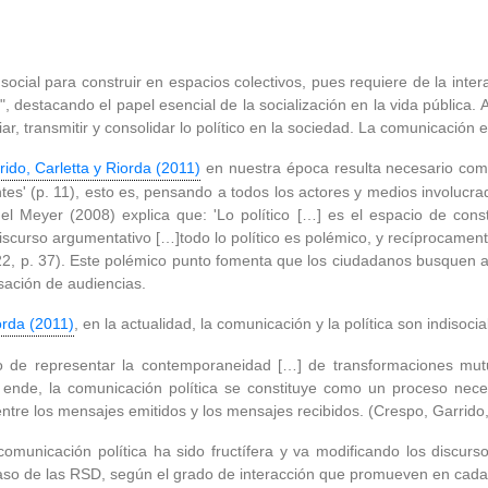
ocial para construir en espacios colectivos, pues requiere de la intera
 destacando el papel esencial de la socialización en la vida pública. As
 transmitir y consolidar lo político en la sociedad. La comunicación es e
ido, Carletta y Riorda (2011)
en nuestra época resulta necesario comp
' (p. 11), esto es, pensando a todos los actores y medios involucrad
hel Meyer (2008) explica que: 'Lo político […] es el espacio de cons
iscurso argumentativo […]todo lo político es polémico, y recíprocamente
022, p. 37). Este polémico punto fomenta que los ciudadanos busquen a
sación de audiencias.
orda (2011)
, en la actualidad, la comunicación y la política son indisoci
o de representar la contemporaneidad […] de transformaciones mut
 ende, la comunicación política se constituye como un proceso nece
tre los mensajes emitidos y los mensajes recibidos. (Crespo, Garrido, 
 comunicación política ha sido fructífera y va modificando los discur
caso de las RSD, según el grado de interacción que promueven en cada 