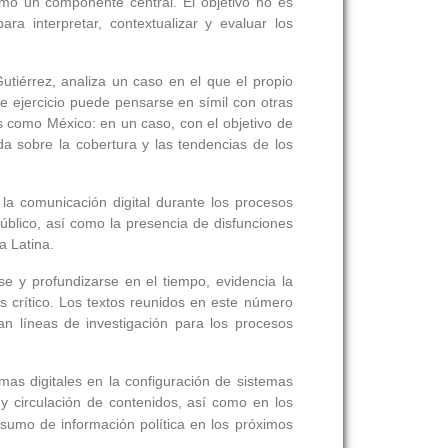
como un componente central. El objetivo no es
ra interpretar, contextualizar y evaluar los
 Gutiérrez, analiza un caso en el que el propio
ste ejercicio puede pensarse en símil con otras
s como México: en un caso, con el objetivo de
ada sobre la cobertura y las tendencias de los
a comunicación digital durante los procesos
 público, así como la presencia de disfunciones
a Latina.
e y profundizarse en el tiempo, evidencia la
s crítico. Los textos reunidos en este número
an líneas de investigación para los procesos
mas digitales en la configuración de sistemas
n y circulación de contenidos, así como en los
onsumo de información política en los próximos