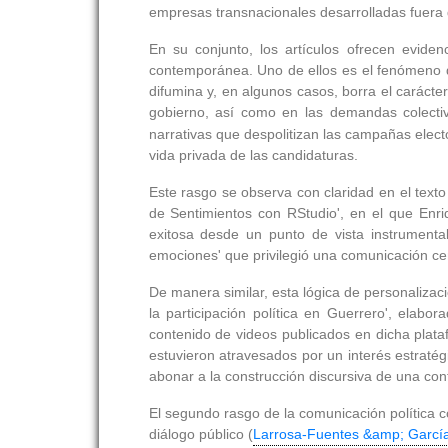
empresas transnacionales desarrolladas fuera d
En su conjunto, los artículos ofrecen eviden
contemporánea. Uno de ellos es el fenómeno de
difumina y, en algunos casos, borra el carácte
gobierno, así como en las demandas colecti
narrativas que despolitizan las campañas elector
vida privada de las candidaturas.
Este rasgo se observa con claridad en el texto
de Sentimientos con RStudio', en el que Enr
exitosa desde un punto de vista instrument
emociones' que privilegió una comunicación cen
De manera similar, esta lógica de personalizaci
la participación política en Guerrero', ela
contenido de videos publicados en dicha plat
estuvieron atravesados por un interés estratég
abonar a la construcción discursiva de una con
El segundo rasgo de la comunicación política c
diálogo público (
Larrosa-Fuentes &amp; Garcí