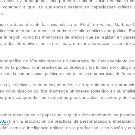
icias falsas y propaganda, incorporando la alfabetización mediática 
 contribuir a que las audiencias desarrollen capacidades críticas pa
es.
ación de datos durante la crisis política en Perú', de Fátima Martínez
ficación de datos durante un periodo de alta conflictividad política. E
de la región, como los monitoreos de medios que se realizan en paíse
s o desinformativos; en el otro, para ofrecer información sistematiz
 monográfico de
Virtualis
ofrecen un panorama del funcionamiento de l
de la política, la interactividad controlada y los límites del diálogo
es de la comunicación político-electoral en las democracias de Améric
sos y prácticas no sean coyunturales, sino que tiendan a reproducirs
n comunicación política mantenga un interés sostenido en su análisi
os para comprender las campañas presidenciales recientes y deline
a poner atención en el papel que seguirán desempeñando las platafor
2017
), en la articulación de prácticas de personalización, interacció
gías como la inteligencia artificial en la producción, distribución y c