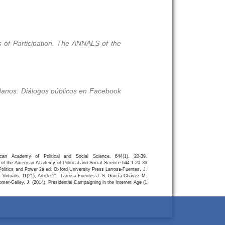
ns of Participation. The ANNALS of the
dadanos: Diálogos públicos en Facebook
ican Academy of Political and Social Science, 644(1), 20-39.
f the American Academy of Political and Social Science
644
1
20
39
Politics and Power
2a ed.
Oxford University Press
Larrosa-Fuentes, J.
irtualis, 11(21), Article 21.
Larrosa-Fuentes
J. S.
García Chávez
M.
omer-Galley, J. (2014). Presidential Campaigning in the Internet Age (1