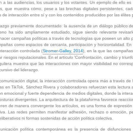
a las audiencias, los usuarios y los votantes. Un ejemplo de ello es
s, que muestra cómo, pese a las brechas digitales persistentes, ca
s de interacción entre sí y con los contenidos producidos por las élites
llazgo previamente documentado: la ausencia de un diálogo público del
eno ha sido ampliamente estudiado, sigue siendo relevante revisa
 hacer campañas políticas a través de tecnologías que poseen un alto p
pañas como espacios de cercanía, participación y horizontalidad. En l
nteracción controlada (
Stromer-Galley, 2014
), en la que las campañas 
 riesgos reputacionales. En el artículo 'Confrontación, cambio y triunf
ilera muestra que las interacciones con mayor visibilidad no corres
cursivo del liderazgo.
comunicación digital, la interacción controlada opera más a través d
ñas en TikTok, Sánchez Rivera y colaboradores refuerzan esta lectura 
ción emocional y fuerte dependencia de medios digitales, donde la inter
posturas divergentes. La arquitectura de la plataforma favorece reacc
eren de manera convergente los artículos, es una forma de expresión pol
tiva. Las redes permiten manifestar adhesión, rechazo o emoción, p
erativos ni formas sostenidas de acción política colectiva.
unicación política contemporánea es la presencia de disfunciones 