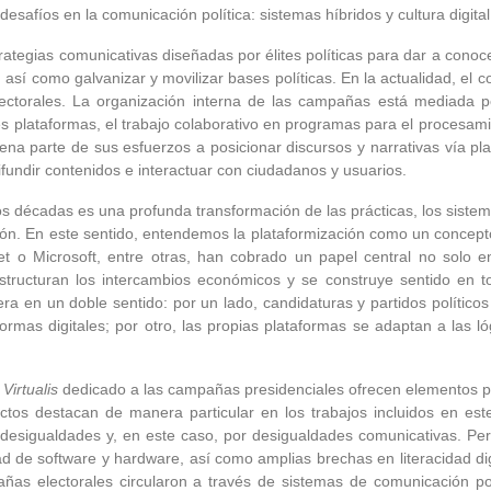
 desafíos en la comunicación política: sistemas híbridos y cultura digi
ategias comunicativas diseñadas por élites políticas para dar a conoc
 así como galvanizar y movilizar bases políticas. En la actualidad, el c
ectorales. La organización interna de las campañas está mediada p
es plataformas, el trabajo colaborativo en programas para el procesami
a parte de sus esfuerzos a posicionar discursos y narrativas vía pla
ifundir contenidos e interactuar con ciudadanos y usuarios.
s décadas es una profunda transformación de las prácticas, los sistema
ción. En este sentido, entendemos la plataformización como un concep
t o Microsoft, entre otras, han cobrado un papel central no solo e
structuran los intercambios económicos y se construye sentido en tor
a en un doble sentido: por un lado, candidaturas y partidos político
ormas digitales; por otro, las propias plataformas se adaptan a las ló
e
Virtualis
dedicado a las campañas presidenciales ofrecen elementos p
ctos destacan de manera particular en los trabajos incluidos en est
esigualdades y, en este caso, por desigualdades comunicativas. Pers
d de software y hardware, así como amplias brechas en literacidad digit
as electorales circularon a través de sistemas de comunicación polí