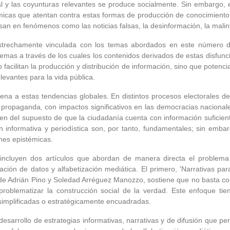
l y las coyunturas relevantes se produce socialmente. Sin embargo, 
témicas que atentan contra estas formas de producción de conocimient
san en fenómenos como las noticias falsas, la desinformación, la mali
strechamente vinculada con los temas abordados en este número
temas a través de los cuales los contenidos derivados de estas disfunc
 facilitan la producción y distribución de información, sino que potenci
levantes para la vida pública.
ena a estas tendencias globales. En distintos procesos electorales de
 propaganda, con impactos significativos en las democracias nacionale
ten del supuesto de que la ciudadanía cuenta con información suficien
 informativa y periodística son, por tanto, fundamentales; sin embar
ones epistémicas.
ncluyen dos artículos que abordan de manera directa el problema 
ación de datos y alfabetización mediática. El primero, 'Narrativas par
', de Adrián Pino y Soledad Arréguez Manozzo, sostiene que no basta co
 problematizar la construcción social de la verdad. Este enfoque ti
 simplificadas o estratégicamente encuadradas.
desarrollo de estrategias informativas, narrativas y de difusión que p