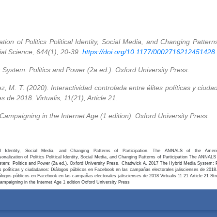
tion of Politics Political Identity, Social Media, and Changing Patter
ial Science, 644(1), 20-39.
https://doi.org/10.1177/0002716212451428
System: Politics and Power (2a ed.). Oxford University Press.
z, M. T. (2020). Interactividad controlada entre élites políticas y ciu
 de 2018. Virtualis, 11(21), Article 21.
 Campaigning in the Internet Age (1 edition). Oxford University Press.
ical Identity, Social Media, and Changing Patterns of Participation. The ANNALS of the Amer
onalization of Politics Political Identity, Social Media, and Changing Patterns of Participation
The ANNALS o
tem: Politics and Power (2a ed.). Oxford University Press.
Chadwick
A.
2017
The Hybrid Media System: 
s políticas y ciudadanos: Diálogos públicos en Facebook en las campañas electorales jaliscienses de 2018. V
Diálogos públicos en Facebook en las campañas electorales jaliscienses de 2018
Virtualis
11
21
Article 21
Str
Campaigning in the Internet Age
1 edition
Oxford University Press