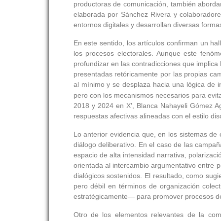
productoras de comunicación, también abordan 
elaborada por Sánchez Rivera y colaboradore
entornos digitales y desarrollan diversas forma
En este sentido, los artículos confirman un ha
los procesos electorales. Aunque este fenóm
profundizar en las contradicciones que implica
presentadas retóricamente por las propias cam
al mínimo y se desplaza hacia una lógica de i
pero con los mecanismos necesarios para evitar
2018 y 2024 en X', Blanca Nahayeli Gómez Agu
respuestas afectivas alineadas con el estilo dis
Lo anterior evidencia que, en los sistemas de 
diálogo deliberativo. En el caso de las campa
espacio de alta intensidad narrativa, polariza
orientada al intercambio argumentativo entre 
dialógicos sostenidos. El resultado, como sugi
pero débil en términos de organización colec
estratégicamente— para promover procesos delib
Otro de los elementos relevantes de la com