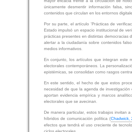
mayor eficacia frente a la circulación de not
únicamente desmentir información falsa, sino
contenidos que circulan en los entornos digital
Por su parte, el artículo 'Prácticas de verific
Estado impulsó un espacio institucional de veri
prácticas presentes en distintas democracias 
alertar a la ciudadanía sobre contenidos falso
medios informativos.
En conjunto, los artículos que integran este
electorales contemporáneos. La personalización 
epistémicas, se consolidan como rasgos central
En este sentido, el hecho de que estos proce
necesidad de que la agenda de investigación e
aportan evidencia empírica y marcos analític
electorales que se avecinan.
De manera particular, estos trabajos invitan 
híbridos de comunicación política (
Chadwick, 
efectos que tendrá el uso creciente de tecnolo
ciclos electorales.