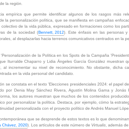
e la región.
cia empírica que permite identificar algunos de los rasgos más rele
 la personalización política, que se manifiesta en campañas enfocad
r colectivo de la vida pública, expresado en formaciones como los part
vas de la sociedad (
Bennett, 2012
). Este énfasis en las personas y
ales, al desplazarlas hacia terrenos comunicativos centrados en la perso
 'Personalización de la Política en los Spots de la Campaña 'Presiden
ique Iturralde Chaparro y Lidia Ángeles García González muestran
al, al incrementar su nivel de reconocimiento. No obstante, dicha
trada en la vida personal del candidato.
ón se constata en el texto 'Elecciones presidenciales 2024: el papel de
borado por Denia May Sánchez Rivera, Agustín Molina Gama y Jonás 
aforma, los autores muestran que muchos de los contenidos producid
ico por personalizar la política. Destaca, por ejemplo, cómo la estr
tinuidad personalizada con el proyecto político de Andrés Manuel Lóp
ontemporánea que se desprende de estos textos es lo que denominamos 
a Chávez, 2020
). Los artículos de este número de
Virtualis
, además de