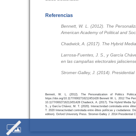
Referencias
Bennett, W. L. (2012). The Personaliza
American Academy of Political and Soc
Chadwick, A. (2017). The Hybrid Media 
Larrosa-Fuentes, J. S., y García Cháve
en las campañas electorales jaliscienses
Stromer-Galley, J. (2014). Presidential
Bennett, W. L. (2012). The Personalization of Politics Polit
https://doi.org/10.1177/0002716212451428
Bennett
W. L.
2012
The Pers
10.1177/0002716212451428
Chadwick, A. (2017). The Hybrid Media Sys
S., y García Chávez, M. T. (2020). Interactividad controlada entre élite
T.
2020
Interactividad controlada entre élites políticas y ciudadanos: 
edition). Oxford University Press.
Stromer-Galley
J.
2014
Presidential 