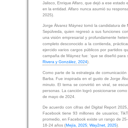
Jalisco, Enrique Alfaro, que dejó a ese estado 
en la entidad. Alfaro nunca asumió su responsa
2025).
Jorge Álvarez Máynez tomó la candidatura de M
Sepúlveda, quien regresó a sus funciones co
una visión empresarial y profundamente hetero
completo desconocido a la contienda, práctic
ejercido varios cargos públicos por partidos q
campaña de Máynez fue: 'que se diseñó para se
Rivera y González, 2024
).
Como parte de la estrategia de comunicación 
Barba. Fue inspirada en el gusto de Jorge Álv
minuto. El tema se convirtió en viral, se es
personas. La canción logró posicionarse como 
de mayo de 2024.
De acuerdo con cifras del Digital Report 2025
Facebook tiene 93 millones de usuarios; Tik
promedio, en Facebook existe un rango de 25-
18-24 años (
Mejía, 2025
;
Way2net, 2025
).