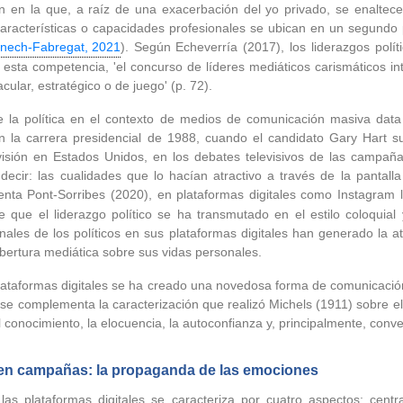
n en la que, a raíz de una exacerbación del yo privado, se enaltece
s características o capacidades profesionales se ubican en un segundo
nech-Fabregat, 2021
). Según Echeverría (2017), los liderazgos polít
en esta competencia, 'el concurso de líderes mediáticos carismáticos 
ular, estratégico o de juego' (p. 72).
e la política en el contexto de medios de comunicación masiva dat
en la carrera presidencial de 1988, cuando el candidato Gary Hart s
visión en Estados Unidos, en los debates televisivos de las campañ
decir: las cualidades que lo hacían atractivo a través de la pantalla
enta Pont-Sorribes (2020), en plataformas digitales como Instagram 
 que el liderazgo político se ha transmutado en el estilo coloquial
ales de los políticos en sus plataformas digitales han generado la a
obertura mediática sobre sus vidas personales.
ataformas digitales se ha creado una novedosa forma de comunicación d
 se complementa la caracterización que realizó Michels (1911) sobre el l
l conocimiento, la elocuencia, la autoconfianza y, principalmente, conve
 en campañas: la propaganda de las emociones
 las plataformas digitales se caracteriza por cuatro aspectos: cent