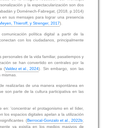
ersonalización y la espectacularización son dos
s Rabadán y Doménech-Fabregat, (2018, p.1014)
ada en sus mensajes para lograr una presencia
Meyen, Thieroff, y Strenger, 2017
).
comunicación política digital a partir de la
 conectan con los ciudadanos, principalmente
 personales de la vida familiar, pasatiempos y
ación se han convertido en centrales por la
a (
Valdez et al., 2024
). Sin embargo, son las
as mismas.
ión de realizarlas de una manera espontánea en
e son parte de la cultura participativa en las
 en: 'concentrar el protagonismo en el líder,
 los espacios digitales apelan a la utilización
ignificantes (
Berrocal-Gonzalo et al., 2022b
;
iamente ya existía en los medios masivos de