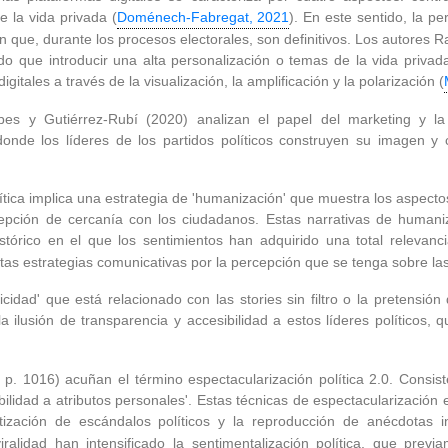
 la vida privada (
Doménech-Fabregat, 2021
). En este sentido, la p
en que, durante los procesos electorales, son definitivos. Los autore
nido que introducir una alta personalización o temas de la vida priv
itales a través de la visualización, la amplificación y la polarización (
bes y Gutiérrez-Rubí (2020) analizan el papel del marketing y la 
onde los líderes de los partidos políticos construyen su imagen y
tica implica una estrategia de 'humanización' que muestra los aspectos
pción de cercanía con los ciudadanos. Estas narrativas de humaniz
tórico en el que los sentimientos han adquirido una total relevanci
tas estrategias comunicativas por la percepción que se tenga sobre l
ticidad' que está relacionado con las stories sin filtro o la pretens
 ilusión de transparencia y accesibilidad a estos líderes políticos, qu
. 1016) acuñan el término espectacularización política 2.0. Consiste
ilidad a atributos personales'. Estas técnicas de espectacularización en
ización de escándalos políticos y la reproducción de anécdotas ins
ralidad han intensificado la sentimentalización política, que prev