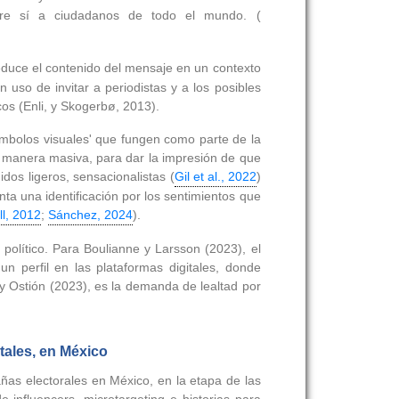
tre sí a ciudadanos de todo el mundo. (
reduce el contenido del mensaje en un contexto
so de invitar a periodistas y a los posibles
os (Enli, y Skogerbø, 2013).
'símbolos visuales' que fungen como parte de la
de manera masiva, para dar la impresión de que
dos ligeros, sensacionalistas (
Gil et al., 2022
)
ta una identificación por los sentimientos que
ll, 2012
;
Sánchez, 2024
).
 político. Para Boulianne y Larsson (2023), el
n perfil en las plataformas digitales, donde
y Ostión (2023), es la demanda de lealtad por
tales, en México
añas electorales en México, en la etapa de las