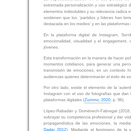
extremada personalización y uso estratégico de
elementos indisolubles y su relevancia radica 
sostienen que los: 'partidos y líderes han te
destacada en los medios' y en las plataformas dig
En la plataforma digital de Instagram, Sorri
emocionalidad, visualidad y el engagement, d
jóvenes.
Esta transformación en la manera de hacer polí
momentos cotidianos, para generar una perce
transmisión de emociones, en un contexto his
audiencias quienes determinarán el éxito de es
Por otro lado, existe el elemento de la 'auten
Instagram con el uso de fotografías que dan la
plataformas digitales (
Zummo, 2020
, p. 96).
López-Rabadán y Doménech-Fabregat (2018, p
subrayar su competencia profesional y dar visib
propagandística de las emociones, la mediat
Dader, 2012
). Mediante el fenómeno de la vi