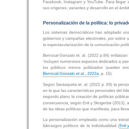
Facebook, Instagram y YouTube. Para llegar a
sus orígenes, variantes y desarrollo en el ámbi
Personalización de la política: lo priva
Los sistemas democráticos han adoptado una 
gobiernos y campañas electorales, por sobre u
la espectacularización de la comunicación polí
Berrocal-Gonzalo et. al. (2022 p.84) enfatizan
'incluyen numerosos espacios dedicados a parodi
los públicos menos politizados 'pueden en
Berrocal-Gonzalo et al., 2022a
, p. 15).
Según Sarasqueta et. al. (2022 p. 69) la perso
en la que las características personales del líd
segundo plano la creación de políticas públicas,
consecuencia, según Enli y Skogerbø (2013), ad
de las ideas políticas que manifiesta, para lleva
La personalización empleada como una estrateg
liderazgos políticos de la individualidad (
Enli