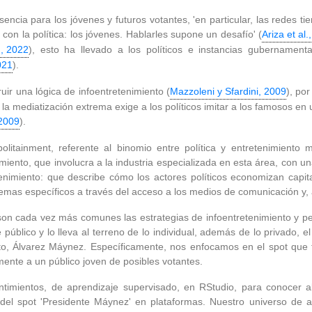
ncia para los jóvenes y futuros votantes, 'en particular, las redes tien
on la política: los jóvenes. Hablarles supone un desafío' (
Ariza et al.
., 2022
), esto ha llevado a los políticos e instancias gubernamenta
021
).
uir una lógica de infoentretenimiento (
Mazzoleni y Sfardini, 2009
), po
p: la mediatización extrema exige a los políticos imitar a los famosos e
 2009
).
itainment, referente al binomio entre política y entretenimiento 
miento, que involucra a la industria especializada en esta área, con un
tenimiento: que describe cómo los actores políticos economizan capit
as específicos a través del acceso a los medios de comunicación y, a
n cada vez más comunes las estrategias de infoentretenimiento y pers
 público y lo lleva al terreno de lo individual, además de lo privado, e
to, Álvarez Máynez. Específicamente, nos enfocamos en el spot que f
almente a un público joven de posibles votantes.
ntimientos, de aprendizaje supervisado, en RStudio, para conocer a
del spot 'Presidente Máynez' en plataformas. Nuestro universo de a