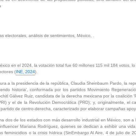
a
s electorales, análisis de sentimientos, México, .
ico en el 2024, la votación total fue 60 millones 115 mil 184 votos, l
ectores (
INE, 2024
).
ura a la presidencia de la república, Claudia Sheinbaum Pardo, la repr
ciendo historia', conformada por los partidos Movimiento Regenerac
hitl Gálvez Ruiz, candidata de la derecha mexicana por la coalición '
(PRI) y el de la Revolución Democrática (PRD); y, originalmente, el
artido de centro-derecha, caracterizado por elaborar campañas apoyad
erna dos de los estados con más desarrollo industrial en México, son a 
nfluencer Mariana Rodríguez, quienes se dedican a exhibir una vida 
os feminicidios o la crisis hídrica (SinEmbargo Al Aire, 4 de julio de 