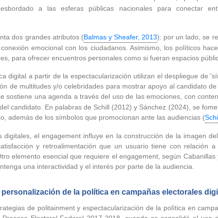
esbordado a las esferas públicas nacionales para conectar en
enta dos grandes atributos (
Balmas y Sheafer, 2013
): por un lado, se 
nexión emocional con los ciudadanos. Asimismo, los políticos hacen u
es, para ofrecer encuentros personales como si fueran espacios públic
a digital a partir de la espectacularización utilizan el despliegue de 
zación de multitudes y/o celebridades para mostrar apoyo al candidato 
e sostiene una agenda a través del uso de las emociones, con conteni
el candidato. En palabras de Schill (2012) y Sánchez (2024), se fomen
ítico, además de los símbolos que promocionan ante las audiencias (
Schi
 digitales, el engagement influye en la construcción de la imagen del
isfacción y retroalimentación que un usuario tiene con relación a u
tro elemento esencial que requiere el engagement, según Cabanillas 
tenga una interactividad y el interés por parte de la audiencia.
personalización de la política en campañas electorales digi
rategias de politainment y espectacularización de la política en camp