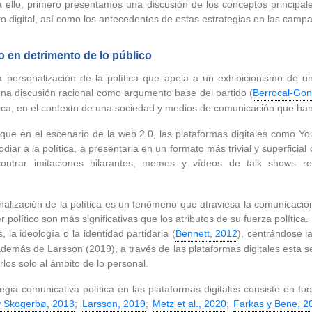
 ello, primero presentamos una discusión de los conceptos principal
to digital, así como los antecedentes de estas estrategias en las campa
do en detrimento de lo público
personalización de la política que apela a un exhibicionismo de u
na discusión racional como argumento base del partido (
Berrocal-Gon
tica, en el contexto de una sociedad y medios de comunicación que han 
 que en el escenario de la web 2.0, las plataformas digitales como Y
ar a la política, a presentarla en un formato más trivial y superficial 
contrar imitaciones hilarantes, memes y vídeos de talk shows re
nalización de la política es un fenómeno que atraviesa la comunicació
er político son más significativas que los atributos de su fuerza polític
 la ideología o la identidad partidaria (
Bennett, 2012
), centrándose l
emás de Larsson (2019), a través de las plataformas digitales esta se
rlos solo al ámbito de lo personal.
ia comunicativa política en las plataformas digitales consiste en foc
 y Skogerbø, 2013
;
Larsson, 2019
;
Metz et al., 2020
;
Farkas y Bene, 2