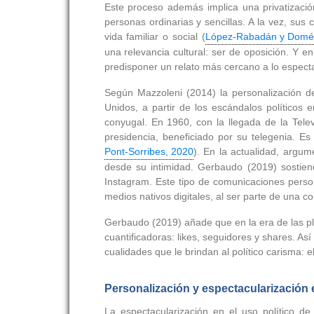
Este proceso además implica una privatizació
personas ordinarias y sencillas. A la vez, su
vida familiar o social (
López-Rabadán y Domé
una relevancia cultural: ser de oposición. Y 
predisponer un relato más cercano a lo espectac
Según Mazzoleni (2014) la personalización d
Unidos, a partir de los escándalos políticos 
conyugal. En 1960, con la llegada de la Tele
presidencia, beneficiado por su telegenia. Es 
Pont-Sorribes, 2020
). En la actualidad, argum
desde su intimidad. Gerbaudo (2019) sostiene
Instagram. Este tipo de comunicaciones person
medios nativos digitales, al ser parte de una c
Gerbaudo (2019) añade que en la era de las pl
cuantificadoras: likes, seguidores y shares. Así
cualidades que le brindan al político carisma: e
Personalización y espectacularización
La espectacularización en el uso político de