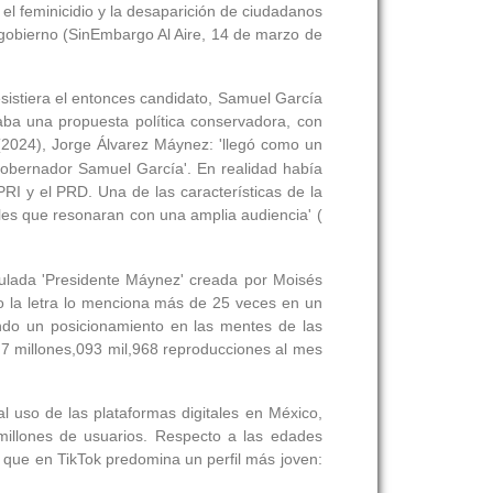
 el feminicidio y la desaparición de ciudadanos
u gobierno (SinEmbargo Al Aire, 14 de marzo de
sistiera el entonces candidato, Samuel García
ba una propuesta política conservadora, con
(2024), Jorge Álvarez Máynez: 'llegó como un
gobernador Samuel García'. En realidad había
PRI y el PRD. Una de las características de la
les que resonaran con una amplia audiencia' (
tulada 'Presidente Máynez' creada por Moisés
lo la letra lo menciona más de 25 veces en un
ando un posicionamiento en las mentes de las
 7 millones,093 mil,968 reproducciones al mes
l uso de las plataformas digitales en México,
millones de usuarios. Respecto a las edades
que en TikTok predomina un perfil más joven: