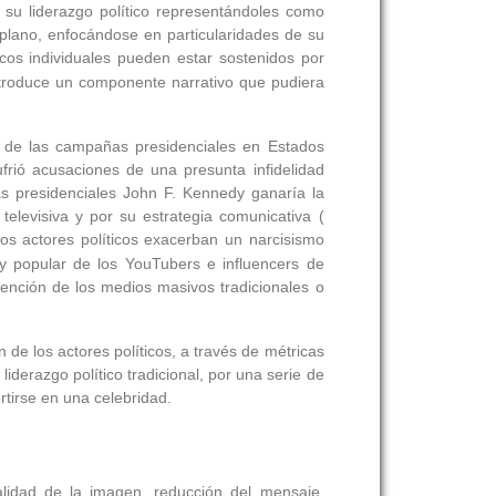
 su liderazgo político representándoles como
 plano, enfocándose en particularidades de su
icos individuales pueden estar sostenidos por
introduce un componente narrativo que pudiera
a de las campañas presidenciales en Estados
ufrió acusaciones de una presunta infidelidad
as presidenciales John F. Kennedy ganaría la
 televisiva y por su estrategia comunicativa (
los actores políticos exacerban un narcisismo
 y popular de los YouTubers e influencers de
tención de los medios masivos tradicionales o
e los actores políticos, a través de métricas
iderazgo político tradicional, por una serie de
rtirse en una celebridad.
ralidad de la imagen, reducción del mensaje,