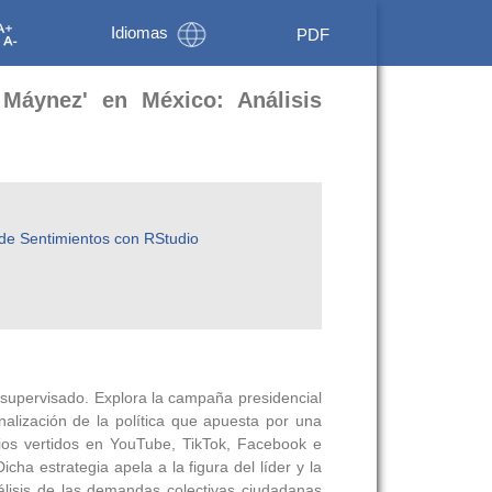
Idiomas
PDF
 Máynez' en México: Análisis
 de Sentimientos con RStudio
e supervisado. Explora la campaña presidencial
lización de la política que apuesta por una
ios vertidos en YouTube, TikTok, Facebook e
ha estrategia apela a la figura del líder y la
nálisis de las demandas colectivas ciudadanas