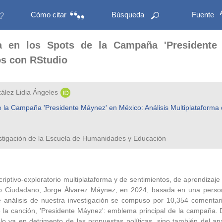
Cómo citar
Búsqueda
Fuente
ica en los Spots de la Campaña 'Presidente
os con RStudio
ález Lidia Ángeles
 de la Campaña 'Presidente Máynez' en México: Análisis Multiplataforma
estigación de la Escuela de Humanidades y Educación
scriptivo-exploratorio multiplataforma y de sentimientos, de aprendizaj
to Ciudadano, Jorge Álvarez Máynez, en 2024, basada en una persona
 análisis de nuestra investigación se compuso por 10,354 comentar
 la canción, 'Presidente Máynez': emblema principal de la campaña. Dic
lo va en detrimento de las propuestas políticas, sino también del a