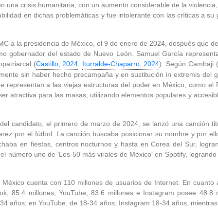
en una crisis humanitaria, con un aumento considerable de la violencia,
bilidad en dichas problemáticas y fue intolerante con las críticas a s
C a la presidencia de México, el 9 de enero de 2024, después que de
mo gobernador del estado de Nuevo León. Samuel García representa
patriarcal (
Castillo, 2024
;
Iturralde-Chaparro, 2024
). Según Camhaji 
amente sin haber hecho precampaña y en sustitución in extremis del 
ue representan a las viejas estructuras del poder en México, como el 
r atractiva para las masas, utilizando elementos populares y accesib
del candidato, el primero de marzo de 2024, se lanzó una canción ti
arez por el fútbol. La canción buscaba posicionar su nombre y por el
cuchaba en fiestas, centros nocturnos y hasta en Corea del Sur, logr
el número uno de 'Los 50 más virales de México' en Spotify, logrando
, México cuenta con 110 millones de usuarios de Internet. En cuanto a
Tok, 85.4 millones; YouTube, 83.6 millones e Instagram posee 48.8 
34 años; en YouTube, de 18-34 años; Instagram 18-34 años, mientras 