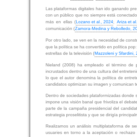
Las plataformas digitales han ido ganando prese
con un público que no siempre está conectado c
más en ellas (
Lozano et al., 2024
;
Ariza et al
comunicación (
Zamora‐Medina y Rebolledo, 2
Por otro lado, se ven en la necesidad de constr
que la política se ha convertido en política po
estrellas de la televisión (
Mazzoleni y Sfardini,
Nieland (2008) ha empleado el término de pol
incrustados dentro de una cultura del entreteni
lo que el autor denomina la política de entre
candidatos optimizan su imagen y comunican tem
Dentro de sociedades plataformizadas donde so
impone una visión banal que frivoliza el debate
parte de la campaña presidencial del candida
estrategia proselitista y que se dirigía princip
Realizamos un análisis multiplataforma de se
usuaries en torno a la aceptación o rechazo 