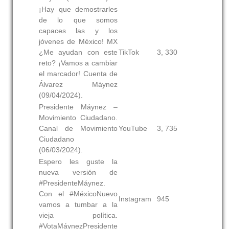
¡Hay que demostrarles
de lo que somos
capaces las y los
jóvenes de México! MX
¿Me ayudan con este
TikTok
3, 330
reto? ¡Vamos a cambiar
el marcador! Cuenta de
Álvarez Máynez
(09/04/2024).
Presidente Máynez –
Movimiento Ciudadano.
Canal de Movimiento
YouTube
3, 735
Ciudadano
(06/03/2024).
Espero les guste la
nueva versión de
#PresidenteMáynez.
Con el #MéxicoNuevo
Instagram
945
vamos a tumbar a la
vieja política.
#VotaMáynezPresidente