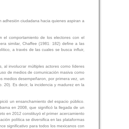
an adhesión ciudadana hacia quienes aspiran a
 en el comportamiento de los electores con el
era similar, Chaffee (1981: 182) define a las
ico, a través de las cuales se busca influir,
, al involucrar múltiples actores como líderes
el uso de medios de comunicación masiva como
 los medios desempeñaron, por primera vez, un
. 20). Es decir, la incidencia y madurez en la
opició un ensanchamiento del espacio público.
ama en 2008, que significó la llegada de un
to en 2012 constituyó el primer acercamiento
ción política se diversifica en las plataformas
ce significativo para todos los mexicanos con