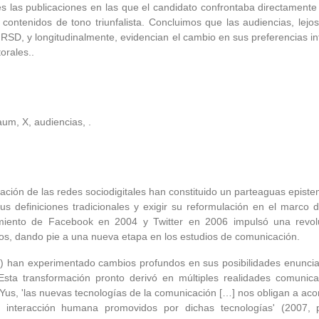
s las publicaciones en las que el candidato confrontaba directamente
 contenidos de tono triunfalista. Concluimos que las audiencias, lej
n RSD, y longitudinalmente, evidencian el cambio en sus preferencias in
orales..
m, X, audiencias, .
idación de las redes sociodigitales han constituido un parteaguas epi
ar sus definiciones tradicionales y exigir su reformulación en el marc
zamiento de Facebook en 2004 y Twitter en 2006 impulsó una revolu
os, dando pie a una nueva etapa en los estudios de comunicación.
D) han experimentado cambios profundos en sus posibilidades enuncia
s. Esta transformación pronto derivó en múltiples realidades comunic
 Yus, 'las nuevas tecnologías de la comunicación […] nos obligan a aco
 interacción humana promovidos por dichas tecnologías' (2007, p. 