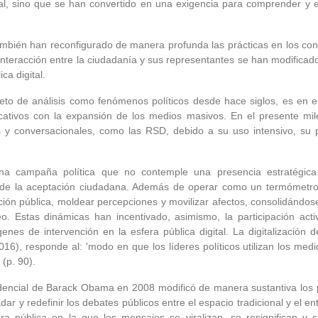
l, sino que se han convertido en una exigencia para comprender y 
ambién han reconfigurado de manera profunda las prácticas en los co
nteracción entre la ciudadanía y sus representantes se han modificado
ca digital.
jeto de análisis como fenómenos políticos desde hace siglos, es en 
ivos con la expansión de los medios masivos. En el presente milen
 y conversacionales, como las RSD, debido a su uso intensivo, su p
una campaña política que no contemple una presencia estratégic
de la aceptación ciudadana. Además de operar como un termómetro de
ción pública, moldear percepciones y movilizar afectos, consolidándo
o. Estas dinámicas han incentivado, asimismo, la participación act
nes de intervención en la esfera pública digital. La digitalización d
), responde al: 'modo en que los líderes políticos utilizan los medios 
(p. 90).
encial de Barack Obama en 2008 modificó de manera sustantiva los pr
dar y redefinir los debates públicos entre el espacio tradicional y el
a pública en la que los mensajes se viralizan, se resignifican y 