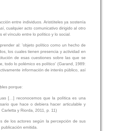
cción entre individuos. Aristóteles ya sostenía
í, cualquier acto comunicativo dirigido al otro
l vínculo entre lo político y lo social.
render al: 'objeto político como un hecho de
os, los cuales tienen presencia y actividad en
titución de esas cuestiones sobre las que se
, todo lo polémico es político' (Garand, 1989:
ctivamente información de interés público, así
ables porque:
uas […] reconocemos que la política es una
sario que hace o debiera hacer articulable y
Carletta y Riorda, 2011, p. 11)
sos de los actores según la percepción de sus
publicación emitida.