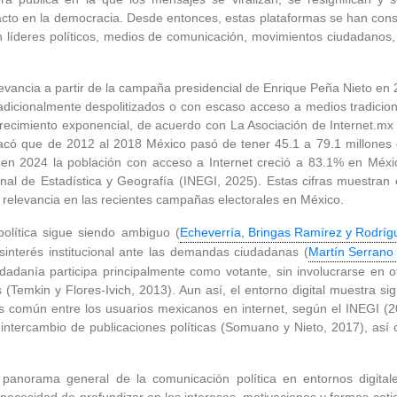
acto en la democracia. Desde entonces, estas plataformas se han cons
 líderes políticos, medios de comunicación, movimientos ciudadanos,
levancia a partir de la campaña presidencial de Enrique Peña Nieto en 
 tradicionalmente despolitizados o con escaso acceso a medios tradic
ecimiento exponencial, de acuerdo con La Asociación de Internet.mx e
acó que de 2012 al 2018 México pasó de tener 45.1 a 79.1 millones d
 en 2024 la población con acceso a Internet creció a 83.1% en Méxi
nal de Estadística y Geografía (INEGI, 2025). Estas cifras muestran 
u relevancia en las recientes campañas electorales en México.
política sigue siendo ambiguo (
Echeverría, Bringas Ramírez y Rodríg
interés institucional ante las demandas ciudadanas (
Martín Serrano 
udadanía participa principalmente como votante, sin involucrarse en
s (Temkin y Flores-Ivich, 2013). Aun así, el entorno digital muestra 
más común entre los usuarios mexicanos en internet, según el INEGI (2
 intercambio de publicaciones políticas (Somuano y Nieto, 2017), así
 panorama general de la comunicación política en entornos digital