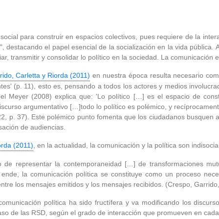
ocial para construir en espacios colectivos, pues requiere de la intera
 destacando el papel esencial de la socialización en la vida pública. As
 transmitir y consolidar lo político en la sociedad. La comunicación es e
ido, Carletta y Riorda (2011)
en nuestra época resulta necesario comp
' (p. 11), esto es, pensando a todos los actores y medios involucrad
hel Meyer (2008) explica que: 'Lo político […] es el espacio de cons
iscurso argumentativo […]todo lo político es polémico, y recíprocamente
022, p. 37). Este polémico punto fomenta que los ciudadanos busquen a
sación de audiencias.
orda (2011)
, en la actualidad, la comunicación y la política son indisoci
o de representar la contemporaneidad […] de transformaciones mut
 ende, la comunicación política se constituye como un proceso nece
tre los mensajes emitidos y los mensajes recibidos. (Crespo, Garrido, 
 comunicación política ha sido fructífera y va modificando los discur
caso de las RSD, según el grado de interacción que promueven en cada 