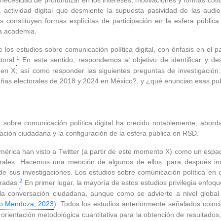
necesidad de profundizar en los intereses, motivaciones y formas cotid
a actividad digital que desmiente la supuesta pasividad de las au
s constituyen formas explícitas de participación en la esfera pública d
la academia.
e los estudios sobre comunicación política digital, con énfasis en el
1
oral.
En este sentido, respondemos al objetivo de identificar y de
n X; así como responder las siguientes preguntas de investigación
añas electorales de 2018 y 2024 en México?, y ¿qué enuncian esas pu
 sobre comunicación política digital ha crecido notablemente, abor
ación ciudadana y la configuración de la esfera pública en RSD.
rica han visto a Twitter (a partir de este momento X) como un espacio
orales. Hacemos una mención de algunos de ellos, para después ind
de sus investigaciones. Los estudios sobre comunicación política en c
2
radas.
En primer lugar, la mayoría de estos estudios privilegia enfoqu
 la conversación ciudadana, aunque como se advierte a nivel globa
o Mendoza, 2023
). Todos los estudios anteriormente señalados coinci
ientación metodológica cuantitativa para la obtención de resultados,