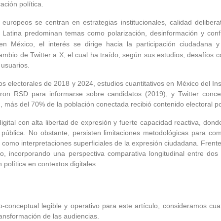
ción política.
europeos se centran en estrategias institucionales, calidad deliberat
 Latina predominan temas como polarización, desinformación y conf
n México, el interés se dirige hacia la participación ciudadana y 
ambio de Twitter a X, el cual ha traído, según sus estudios, desafíos 
usuarios.
s electorales de 2018 y 2024, estudios cuantitativos en México del Inst
n RSD para informarse sobre candidatos (2019), y Twitter concent
, más del 70% de la población conectada recibió contenido electoral po
odigital con alta libertad de expresión y fuerte capacidad reactiva, 
a pública. No obstante, persisten limitaciones metodológicas para c
sí como interpretaciones superficiales de la expresión ciudadana. Frent
tativo, incorporando una perspectiva comparativa longitudinal entre d
política en contextos digitales.
-conceptual legible y operativo para este artículo, consideramos cua
transformación de las audiencias.