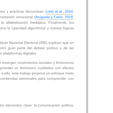
iva y prácticas discursivas (
Lietz et al., 2014
;
rontación emocional (
Aruguete y Calvo, 2018
;
la alfabetización mediática. Finalmente, los
como la 'opacidad algorítmica' y nuevas lógicas
ituto Nacional Electoral (INE) explican que en
ró gran parte del debate político y de las
r plataformas digitales.
donde emergen movimientos sociales y fenómenos
omprender un fenómeno cualitativo con efectos
e a ello, este trabajo propone un enfoque mixto
os contiendas electorales para comprender con
tro elementos clave: la comunicación política,