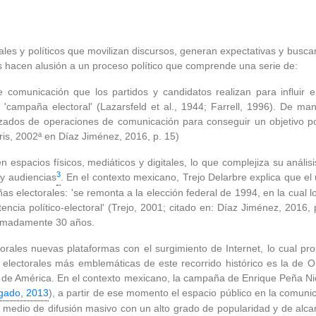
es y políticos que movilizan discursos, generan expectativas y busc
s hacen alusión a un proceso político que comprende una serie de:
de comunicación que los partidos y candidatos realizan para influir
campaña electoral' (Lazarsfeld et al., 1944; Farrell, 1996). De man
dos de operaciones de comunicación para conseguir un objetivo polít
rris, 2002ª en Díaz Jiménez, 2016, p. 15)
espacios físicos, mediáticos y digitales, lo que complejiza su análisis
3
 y audiencias
. En el contexto mexicano, Trejo Delarbre explica que 
as electorales: 'se remonta a la elección federal de 1994, en la cual
ia político-electoral' (Trejo, 2001; citado en: Díaz Jiménez, 2016, p
oximadamente 30 años.
rales nuevas plataformas con el surgimiento de Internet, lo cual pr
ectorales más emblemáticas de este recorrido histórico es la de Ob
 de América. En el contexto mexicano, la campaña de Enrique Peña Nie
gado, 2013
), a partir de ese momento el espacio público en la comunica
 medio de difusión masivo con un alto grado de popularidad y de alcan