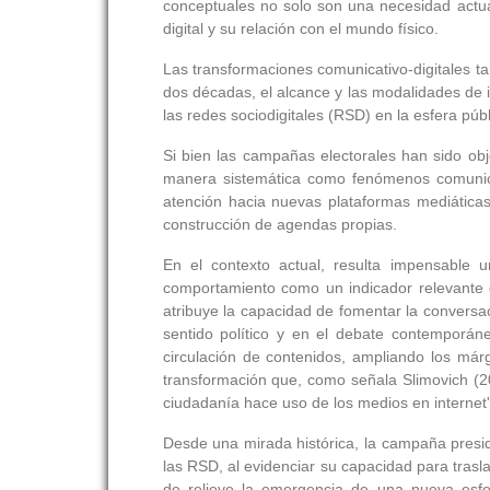
conceptuales no solo son una necesidad actua
digital y su relación con el mundo físico.
Las transformaciones comunicativo-digitales t
dos décadas, el alcance y las modalidades de i
las redes sociodigitales (RSD) en la esfera públi
Si bien las campañas electorales han sido ob
manera sistemática como fenómenos comunicat
atención hacia nuevas plataformas mediáticas
construcción de agendas propias.
En el contexto actual, resulta impensable 
comportamiento como un indicador relevante 
atribuye la capacidad de fomentar la conversa
sentido político y en el debate contemporáne
circulación de contenidos, ampliando los márge
transformación que, como señala Slimovich (2016
ciudadanía hace uso de los medios en internet' 
Desde una mirada histórica, la campaña presid
las RSD, al evidenciar su capacidad para trasla
de relieve la emergencia de una nueva esfer