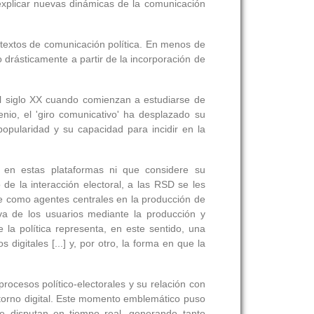
explicar nuevas dinámicas de la comunicación
ntextos de comunicación política. En menos de
 drásticamente a partir de la incorporación de
el siglo XX cuando comienzan a estudiarse de
io, el 'giro comunicativo' ha desplazado su
opularidad y su capacidad para incidir en la
a en estas plataformas ni que considere su
 la interacción electoral, a las RSD se les
se como agentes centrales en la producción de
iva de los usuarios mediante la producción y
e la política representa, en este sentido, una
digitales [...] y, por otro, la forma en que la
ocesos político-electorales y su relación con
 entorno digital. Este momento emblemático puso
se disputan en tiempo real, generando tanto