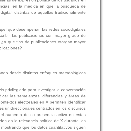
ianas de expresión política de los usuarios en
diencias, en la medida en que la búsqueda de
igital, distintas de aquellas tradicionalmente
 papel que desempeñan las redes sociodigitales
scribir las publicaciones con mayor grado de
: ¿a qué tipo de publicaciones otorgan mayor
blicaciones?
dando desde distintos enfoques metodológicos
 privilegiado para investigar la conversación
icar las semejanzas, diferencias y áreas de
ontextos electorales en X permiten identificar
es unidireccionales centrados en los discursos
l el aumento de su presencia activa en estas
den en la relevancia política de X durante las
 mostrando que los datos cuantitativos siguen