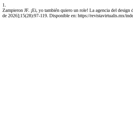
1.
Zampieron JF. ¡Ei, yo también quiero un role! La agencia del design d
de 2026];15(28):97-119. Disponible en: https://revistavirtualis.mx/inde