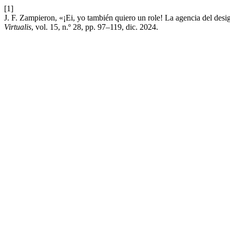
[1]
J. F. Zampieron, «¡Ei, yo también quiero un role! La agencia del des
Virtualis
, vol. 15, n.º 28, pp. 97–119, dic. 2024.