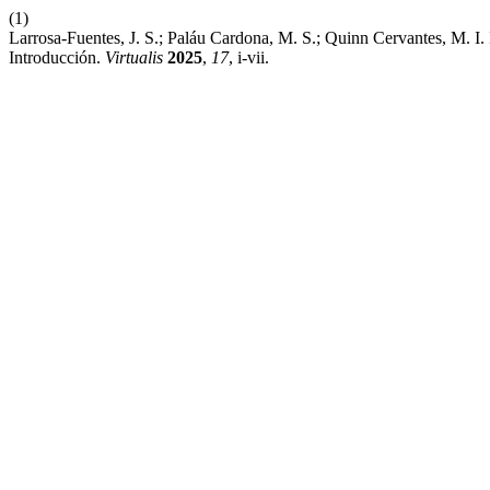
(1)
Larrosa-Fuentes, J. S.; Paláu Cardona, M. S.; Quinn Cervantes, M. I
Introducción.
Virtualis
2025
,
17
, i-vii.